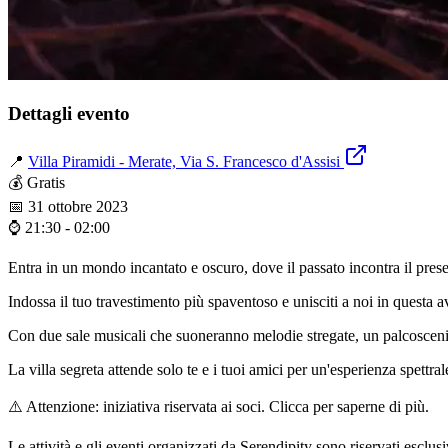
Dettagli evento
📍
Villa Piramidi - Merate, Via S. Francesco d'Assisi
💰
Gratis
📅
31 ottobre 2023
⌚
21:30 - 02:00
Entra in un mondo incantato e oscuro, dove il passato incontra il pres
Indossa il tuo travestimento più spaventoso e unisciti a noi in questa 
Con due sale musicali che suoneranno melodie stregate, un palcoscenico
La villa segreta attende solo te e i tuoi amici per un'esperienza spettral
⚠️ Attenzione: iniziativa riservata ai soci. Clicca per saperne di più.
Le attività e gli eventi organizzati da Serendipity sono riservati esclu