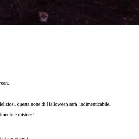
ween.
deliziosi, questa notte di Halloween sarà indimenticabile.
rtimento e mistero!
iari conviventi.