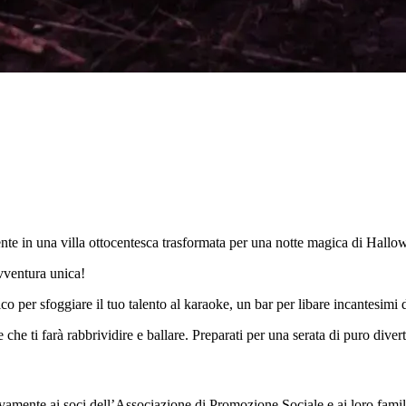
ente in una villa ottocentesca trasformata per una notte magica di Hallo
avventura unica!
 per sfoggiare il tuo talento al karaoke, un bar per libare incantesimi 
e che ti farà rabbrividire e ballare. Preparati per una serata di puro dive
sivamente ai soci dell’Associazione di Promozione Sociale e ai loro famil