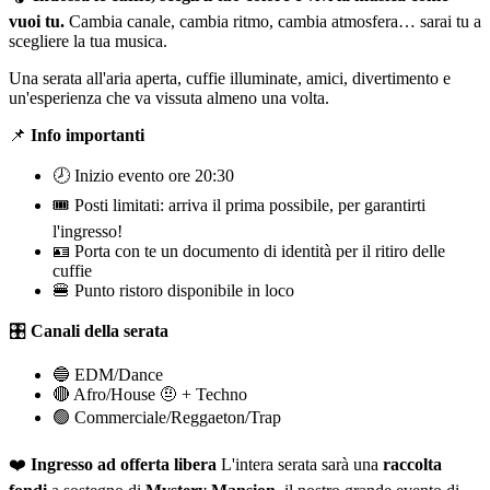
vuoi tu.
Cambia canale, cambia ritmo, cambia atmosfera… sarai tu a
scegliere la tua musica.
Una serata all'aria aperta, cuffie illuminate, amici, divertimento e
un'esperienza che va vissuta almeno una volta.
📌
Info importanti
🕗 Inizio evento ore 20:30
🎟️ Posti limitati: arriva il prima possibile, per garantirti
l'ingresso!
🪪 Porta con te un documento di identità per il ritiro delle
cuffie
🍔 Punto ristoro disponibile in loco
🎛️
Canali della serata
🔵 EDM/Dance
🔴 Afro/House 🤨 + Techno
🟢 Commerciale/Reggaeton/Trap
❤️
Ingresso ad offerta libera
L'intera serata sarà una
raccolta