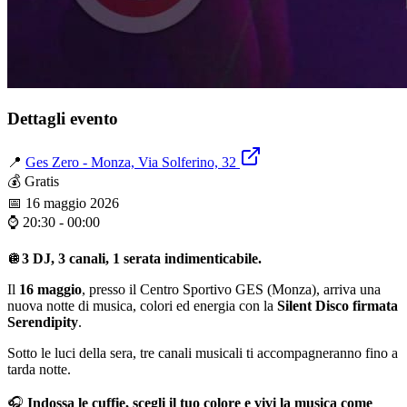
Dettagli evento
📍
Ges Zero - Monza, Via Solferino, 32
💰
Gratis
📅
16 maggio 2026
⌚
20:30 - 00:00
🪩
3 DJ, 3 canali, 1 serata indimenticabile.
Il
16 maggio
, presso il Centro Sportivo GES (Monza), arriva una
nuova notte di musica, colori ed energia con la
Silent Disco firmata
Serendipity
.
Sotto le luci della sera, tre canali musicali ti accompagneranno fino a
tarda notte.
🎧
Indossa le cuffie, scegli il tuo colore e vivi la musica come