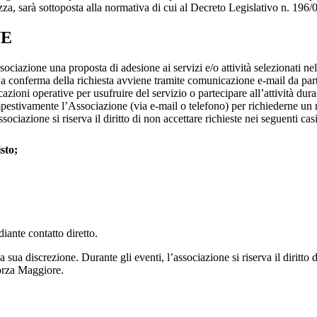
zza, sarà sottoposta alla normativa di cui al Decreto Legislativo n. 196/
NE
Associazione una proposta di adesione ai servizi e/o attività selezionati
a conferma della richiesta avviene tramite comunicazione e-mail da parte
zioni operative per usufruire del servizio o partecipare all’attività dur
estivamente l’Associazione (via e-mail o telefono) per richiederne un nu
sociazione si riserva il diritto di non accettare richieste nei seguenti casi
sto;
diante contatto diretto.
 sua discrezione. Durante gli eventi, l’associazione si riserva il diritto d
Forza Maggiore.