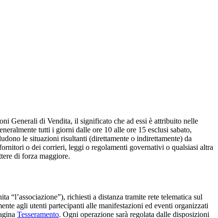
 Generali di Vendita, il significato che ad essi è attribuito nelle
generalmente tutti i giorni dalle ore 10 alle ore 15 esclusi sabato,
ludono le situazioni risultanti (direttamente o indirettamente) da
fornitori o dei corrieri, leggi o regolamenti governativi o qualsiasi altra
ttere di forza maggiore.
ita “l’associazione”), richiesti a distanza tramite rete telematica sul
te agli utenti partecipanti alle manifestazioni ed eventi organizzati
pagina
Tesseramento
. Ogni operazione sarà regolata dalle disposizioni