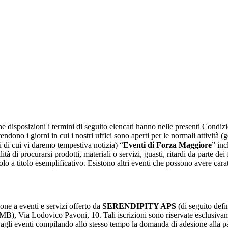
disposizioni i termini di seguito elencati hanno nelle presenti Condizioni
tendono i giorni in cui i nostri uffici sono aperti per le normali attività (
i di cui vi daremo tempestiva notizia) “
Eventi di Forza Maggiore
” inc
à di procurarsi prodotti, materiali o servizi, guasti, ritardi da parte dei 
lo a titolo esemplificativo. Esistono altri eventi che possono avere cara
one a eventi e servizi offerto da
SERENDIPITY APS
(di seguito defin
B), Via Lodovico Pavoni, 10. Tali iscrizioni sono riservate esclusivamen
si agli eventi compilando allo stesso tempo la domanda di adesione alla 