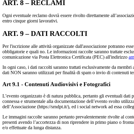
ART. 8 – RECLAMI
Ogni eventuale reclamo dovrà essere rivolto direttamente all’associazion
entro cinque giorni lavorativi.
ART. 9 – DATI RACCOLTI
Per l'iscrizione alle attività organizzate dall'associazione potranno es
obbligatorie e quali no. Le informazioni raccolte saranno trattate esclu
comunicazione via Posta Elettronica Certificata (PEC) all'indirizzo
am
In ogni caso, i dati raccolti saranno trattati esclusivamente da membri a
dati NON saranno utilizzati per finalità di spam o invio di contenuti ter
Art 9.1 - Contenuti Audiovisivi e Fotografici
L’evento organizzato è di natura pubblica, pertanto gli eventuali dati p
connessa e strumentale alla documentazione dell’evento svolto utilizza
dell’Associazione (https://srndpt.it/), ed i social network ad essa colleg
Le immagini raccolte saranno pertanto prevalentemente rivolte al conte
presenti avendo l’accortezza di non riprendere in primo piano o frontalm
e/o effettuate da lunga distanza.