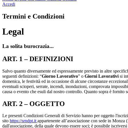
Accedi
Termini e Condizioni
Legal
La solita burocrazia...
ART. 1 – DEFINIZIONI
Salvo quanto diversamente ed espressamente previsto in altre specifiche 
seguenti definizioni: “
Giorno Lavorativo
” o
Giorni Lavorativi
si in
domenica, le festività ed in occasione di alcune circostanze eccezional
eventuali scioperi, serrate, incendi, inondazioni, comprovata impossibilit
causa o evento che esuli dal nostro controllo. Quanto sopra è fornito so
ART. 2 – OGGETTO
Le presenti Condizioni Generali di Servizio hanno per oggetto l'iscrizi
sito
https://srndpt.it
appartenente all’associazione con sede in Monza (M
dall'associazione, della quale devono essere soci; è possibile iscriver