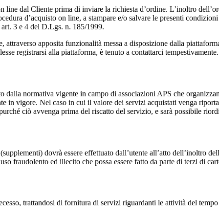
ne dal Cliente prima di inviare la richiesta d’ordine. L’inoltro dell’ord
cedura d’acquisto on line, a stampare e/o salvare le presenti condizioni g
i art. 3 e 4 del D.Lgs. n. 185/1999.
le, attraverso apposita funzionalità messa a disposizione dalla piattaforma,
lesse registrarsi alla piattaforma, è tenuto a contattarci tempestivamente.
to dalla normativa vigente in campo di associazioni APS che organizzano at
ente in vigore. Nel caso in cui il valore dei servizi acquistati venga rip
urché ciò avvenga prima del riscatto del servizio, e sarà possibile riordi
(supplementi) dovrà essere effettuato dall’utente all’atto dell’inoltro del
o fraudolento ed illecito che possa essere fatto da parte di terzi di cart
recesso, trattandosi di fornitura di servizi riguardanti le attività del te